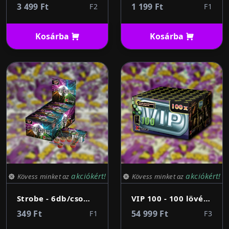
3 499 Ft
1 199 Ft
F2
F1
Kosárba
Kosárba
akciókért!
akciókért!
Kövess minket az
Kövess minket az
Strobe - 6db/csomag
VIP 100 - 100 lövés 25mm
349 Ft
54 999 Ft
F1
F3