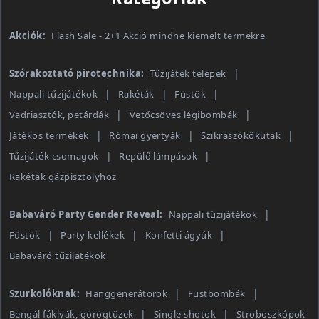
Akciók:
Flash Sale - 2+1 Akció mindne kiemelt termékre
Szórakoztató pirotechnika:
Tűzijáték telepek
Nappali tűzijátékok
Rakéták
Füstök
Vadriasztók, petárdák
Vetőcsöves légibombák
Játékos termékek
Római gyertyák
Szikraszökőkutak
Tűzijáték csomagok
Repülő lámpások
Rakéták gázpisztolyhoz
Babaváró Party Gender Reveal:
Nappali tűzijátékok
Füstök
Party kellékek
Konfetti ágyúk
Babaváró tűzijátékok
Szurkolóknak:
Hanggenerátorok
Füstbombák
Bengál fáklyák, görögtüzek
Single shotok
Stroboszkópok