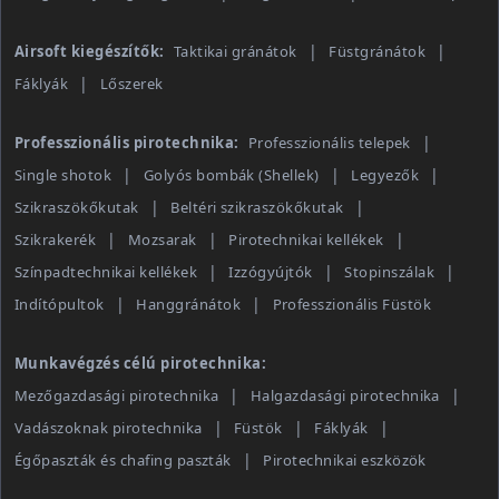
Airsoft kiegészítők:
Taktikai gránátok
Füstgránátok
Fáklyák
Lőszerek
Professzionális pirotechnika:
Professzionális telepek
Single shotok
Golyós bombák (Shellek)
Legyezők
Szikraszökőkutak
Beltéri szikraszökőkutak
Szikrakerék
Mozsarak
Pirotechnikai kellékek
Színpadtechnikai kellékek
Izzógyújtók
Stopinszálak
Indítópultok
Hanggránátok
Professzionális Füstök
Munkavégzés célú pirotechnika:
Mezőgazdasági pirotechnika
Halgazdasági pirotechnika
Vadászoknak pirotechnika
Füstök
Fáklyák
Égőpaszták és chafing paszták
Pirotechnikai eszközök