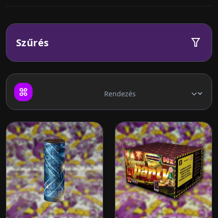
Szűrés
Ren