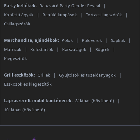
Party kellékek:
Babaváró Party Gender Reveal
Konfetti ágyúk
Repülő lámpások
Tortacsillagszórók
Csillagszórók
Merchandise, ajándékok:
Pólók
Pulóverek
Sapkák
Matricák
Kulcstartók
Karszalagok
Bögrék
Kiegészítők
Grill eszközök:
Grillek
Gyújtósok és tüzelőanyagok
Eszközök és kiegészítők
Lapraszerelt mobil konténerek:
8' lábas (bővíthető)
10' lábas (bővíthető)