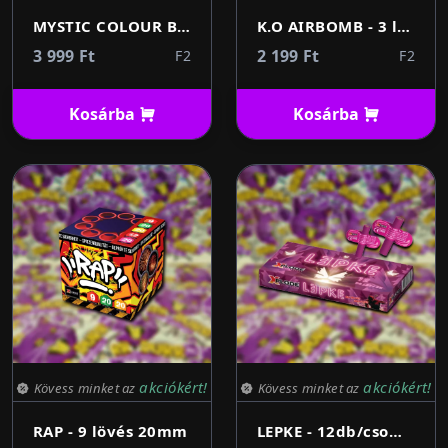
MYSTIC COLOUR BALLS - 20 lövés 12mm
K.O AIRBOMB - 3 lövés 20mm
3 999 Ft
2 199 Ft
F2
F2
Kosárba
Kosárba
akciókért!
akciókért!
Kövess minket az
Kövess minket az
RAP - 9 lövés 20mm
LEPKE - 12db/csomag