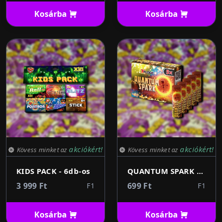
Kosárba
Kosárba
akciókért!
akciókért!
Kövess minket az
Kövess minket az
KIDS PACK - 6db-os
QUANTUM SPARK - ugráló varázsvirág 5db
3 999 Ft
699 Ft
F1
F1
Kosárba
Kosárba