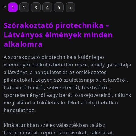
«
1
2
3
4
5
»
Szórakoztató pirotechnika –
Látványos élmények minden
alkalomra
A
szórakoztató pirotechnika
a különleges
események nélkülözhetetlen része, amely garantálja
a látványt, a hangulatot és az emlékezetes
pillanatokat. Legyen szó
születésnapról, esküvőről,
babaváró buliról, szilveszterről, fesztiválról,
sporteseményről vagy baráti összejövetelről
, nálunk
megtalálod a tökéletes kelléket a felejthetetlen
hangulathoz.
Kínálatunkban széles választékban találsz
füstbombákat, repülő lámpásokat, rakétákat