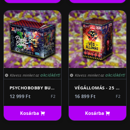
akciókért!
akciókért!
Kövess minket az
Kövess minket az
PSYCHOBOBBY BURST - 49 lövés 16-20mm
VÉGÁLLOMÁS - 25 lövés 25mm
12 999 Ft
16 899 Ft
F2
F2
Kosárba
Kosárba