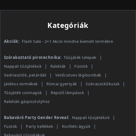
Kategóriák
Akciók:
Flash Sale - 2+1 Akció mindne kiemelt termékre
Szórakoztató pirotechnika:
Tűzijáték telepek
Nappali tűzijátékok
Rakéták
Füstök
Vadriasztók, petárdák
Vetőcsöves légibombák
Játékos termékek
Római gyertyák
Szikraszökőkutak
Tűzijáték csomagok
Repülő lámpások
Rakéták gázpisztolyhoz
Babaváró Party Gender Reveal:
Nappali tűzijátékok
Füstök
Party kellékek
Konfetti ágyúk
Babaváró tűzijátékok