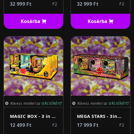
32 999 Ft
32 999 Ft
F2
F2
Kosárba
Kosárba
akciókért!
akciókért!
Kövess minket az
Kövess minket az
MAGIC BOX - 3 in 1 /Gold, Silver, Bronze/ 48 lövés 20mm
MEGA STARS - 3in1 75 lövés 20mm /Gold Stars, Lucky Stars, Crazy Stars/
12 499 Ft
17 999 Ft
F2
F2