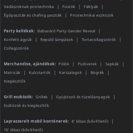
Vadászoknak pirotechnika
Füstök
Fáklyák
Égőpaszták és chafing paszták
Pirotechnikai eszközök
Party kellékek:
Babaváró Party Gender Reveal
Konfetti ágyúk
Repülő lámpások
Tortacsillagszórók
Csillagszórók
Merchandise, ajándékok:
Pólók
Pulóverek
Sapkák
Matricák
Kulcstartók
Karszalagok
Bögrék
Kiegészítők
Grill eszközök:
Grillek
Gyújtósok és tüzelőanyagok
Eszközök és kiegészítők
Lapraszerelt mobil konténerek:
8' lábas (bővíthető)
10' lábas (bővíthető)