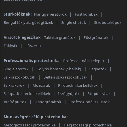
Szurkolóknak:
Hanggenerátorok
Füstbombák
Bengál fáklyák, görögtüzek
Single shotok
Stroboszkópok
Airsoft kiegészítők:
Taktikai gránátok
Füstgránátok
Fáklyák
Lőszerek
Professzionális pirotechnika:
Professzionális telepek
Single shotok
Golyós bombák (Shellek)
Legyezők
Szikraszökőkutak
Beltéri szikraszökőkutak
Szikrakerék
Mozsarak
Pirotechnikai kellékek
Színpadtechnikai kellékek
Izzógyújtók
Stopinszálak
Indítópultok
Hanggránátok
Professzionális Füstök
Munkavégzés célú pirotechnika:
Mezőgazdasági pirotechnika
Halgazdasági pirotechnika