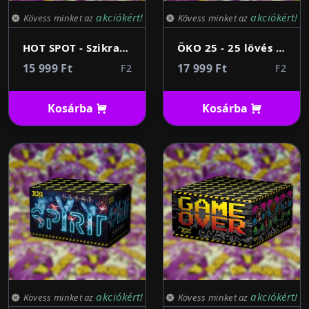
akciókért!
akciókért!
Kövess minket az
Kövess minket az
HOT SPOT - Szikraszökőkút 24 Lövés 25mm
ÖKO 25 - 25 lövés 30mm környezetbarát tűzijáték telep
15 999 Ft
17 999 Ft
F2
F2
Kosárba
Kosárba
akciókért!
akciókért!
Kövess minket az
Kövess minket az