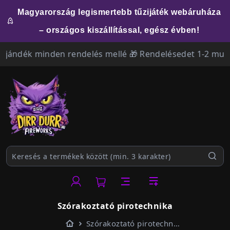
Magyarország legismertebb tűzijáték webáruháza
– országos kiszállítással, egész évben!
ándék minden rendelés mellé 🎁 Rendelésedet 1-2 munkana
Szórakoztató pirotechnika
Kezdőlap
Szórakoztató pirotechnika