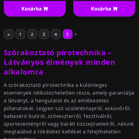
Kosárba
Kosárba
»
«
1
2
3
4
5
Szórakoztató pirotechnika –
Látványos élmények minden
alkalomra
A
szórakoztató pirotechnika
a különleges
események nélkülözhetetlen része, amely garantálja
a látványt, a hangulatot és az emlékezetes
pillanatokat. Legyen szó
születésnapról, esküvőről,
babaváró buliról, szilveszterről, fesztiválról,
sporteseményről vagy baráti összejövetelről
, nálunk
megtalálod a tökéletes kelléket a felejthetetlen