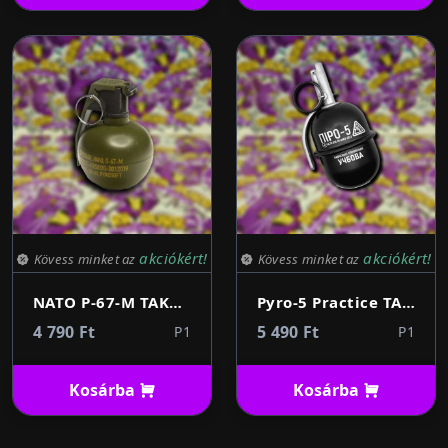
akciókért!
akciókért!
Kövess minket az
Kövess minket az
NATO P-67-M TAKTIKAI KÉZIGRÁNÁT - Airsofthoz (sötétzöld)
Pyro-5 Practice TAKTIKAI KÉZIGRÁNÁT - Airsofthoz (fekete)
4 790 Ft
5 490 Ft
P1
P1
Kosárba
Kosárba