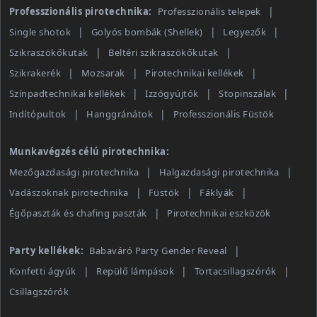
Professzionális pirotechnika:
Professzionális telepek
Single shotok
Golyós bombák (Shellek)
Legyezők
Szikraszökőkutak
Beltéri szikraszökőkutak
Szikrakerék
Mozsarak
Pirotechnikai kellékek
Színpadtechnikai kellékek
Izzógyújtók
Stopinszálak
Indítópultok
Hanggránátok
Professzionális Füstök
Munkavégzés célú pirotechnika:
Mezőgazdasági pirotechnika
Halgazdasági pirotechnika
Vadászoknak pirotechnika
Füstök
Fáklyák
Égőpaszták és chafing paszták
Pirotechnikai eszközök
Party kellékek:
Babaváró Party Gender Reveal
Konfetti ágyúk
Repülő lámpások
Tortacsillagszórók
Csillagszórók