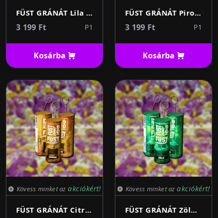
FÜST GRÁNÁT Lila 90s 1db (rántózsinórral)
FÜST GRÁNÁT Piros 90s 1db (rántózsinórral)
3 199 Ft
3 199 Ft
P1
P1
Kosárba
Kosárba
akciókért!
akciókért!
Kövess minket az
Kövess minket az
FÜST GRÁNÁT Citromsárga 90s 1db (rántózsinórral)
FÜST GRÁNÁT Zöld 90s 1db (rántózsinórral)