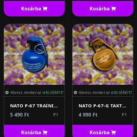
Kosárba
Kosárba
akciókért!
akciókért!
Kövess minket az
Kövess minket az
NATO P-67 TRAINING TAKTIKAI KÉZIGRÁNÁT - Airsofthoz (kék)
NATO P-67-G TAKTIKAI KÉZIGRÁNÁT - Airsofthoz (sivatagi homok)
5 490 Ft
4 990 Ft
P1
P1
Kosárba
Kosárba