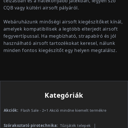
célzásban és a hatékonyabb játékban, legyen szó
CQB vagy kültéri airsoft pályáról.
Webáruházunk
minőségi airsoft kiegészítőket
kínál,
amelyek kompatibilisek a legtöbb elterjedt airsoft
fegyvertípussal. Ha megbízható, strapabíró és jól
használható
airsoft tartozékokat
keresel, nálunk
minden fontos kiegészítőt egy helyen megtalálsz.
Kategóriák
Akciók:
Flash Sale - 2+1 Akció mindne kiemelt termékre
Szórakoztató pirotechnika:
Tűzijáték telepek