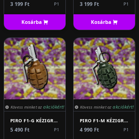
3 199 Ft
3 199 Ft
P1
P1
Kosárba
Kosárba
akciókért!
akciókért!
Kövess minket az
Kövess minket az
PIRO F1-G KÉZIGRÁNÁT - Airsofthoz (barna)
PIRO F1-M KÉZIGRÁNÁT - Airsofthoz (sötétzöld)
5 490 Ft
4 990 Ft
P1
P1