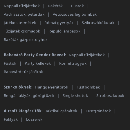
Nappali tűzijátékok
Rakéták
Füstök
Vadriasztók, petárdák
Vetőcsöves légibombák
Játékos termékek
Római gyertyák
Szikraszökőkutak
Tűzijáték csomagok
Repülő lámpások
Rakéták gázpisztolyhoz
Babaváró Party Gender Reveal:
Nappali tűzijátékok
Füstök
Party kellékek
Konfetti ágyúk
Babaváró tűzijátékok
Szurkolóknak:
Hanggenerátorok
Füstbombák
Bengál fáklyák, görögtüzek
Single shotok
Stroboszkópok
Airsoft kiegészítők:
Taktikai gránátok
Füstgránátok
Fáklyák
Lőszerek