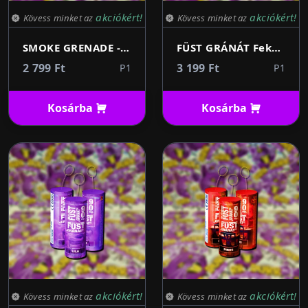
akciókért!
akciókért!
Kövess minket az
Kövess minket az
SMOKE GRENADE - Piros 60s
FÜST GRÁNÁT Fekete 90s 1db (rántózsinórral)
2 799 Ft
3 199 Ft
P1
P1
Kosárba
Kosárba
akciókért!
akciókért!
Kövess minket az
Kövess minket az