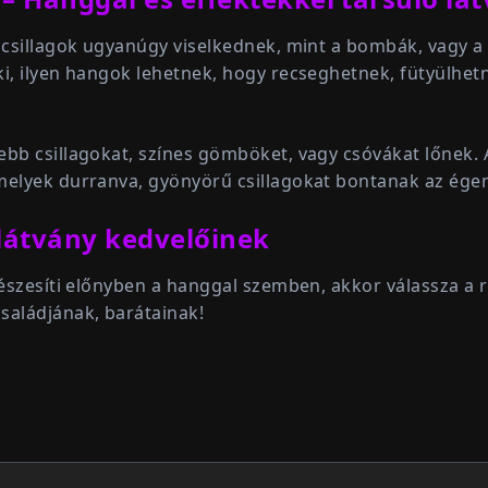
 csillagok ugyanúgy viselkednek, mint a bombák, vagy a 
ki, ilyen hangok lehetnek, hogy recseghetnek, fütyülhet
yebb csillagokat, színes gömböket, vagy csóvákat lőnek
melyek durranva, gyönyörű csillagokat bontanak az ége
 látvány kedvelőinek
 részesíti előnyben a hanggal szemben, akkor válassza a
aládjának, barátainak!