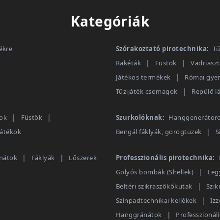
Kategóriák
ékre
Szórakoztató pirotechnika:
Tű
Rakéták
Füstök
Vadriasz
Játékos termékek
Római gye
Tűzijáték csomagok
Repülő 
kok
Füstök
Szurkolóknak:
Hanggenerátor
játékok
Bengál fáklyák, görögtüzek
S
nátok
Fáklyák
Lőszerek
Professzionális pirotechnika:
Golyós bombák (Shellek)
Leg
Beltéri szikraszökőkutak
Szik
Színpadtechnikai kellékek
Iz
Hanggránátok
Professzionál