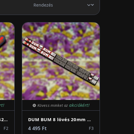
Rendezés
rt!
akciókért!
Kövess minket az
GATLING SHOOTER 2 - 342 lövés
DUM BUM 8 lövés 20mm 58cm római gyertya 2db/csomag
4 495 Ft
F2
F3