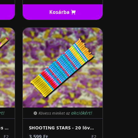
Kosárba
rt!
akciókért!
Kövess minket az
SHOOTING STARS- 5 lövés 20mm római gyertya
SHOOTING STARS - 20 lövés 8mm római gyertya
3 599 Ft
F2
F2