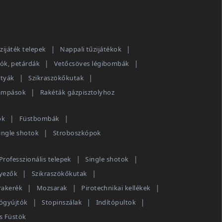
zijáték telepek
Nappali tűzijátékok
tók, petárdák
Vetőcsöves légibombák
rtyák
Szikraszökőkutak
lámpások
Rakéták gázpisztolyhoz
ok
Füstbombák
ingle shotok
Stroboszkópok
Professzionális telepek
Single shotok
yezők
Szikraszökőkutak
rakerék
Mozsarak
Pirotechnikai kellékek
zógyújtók
Stopinszálak
Indítópultok
is Füstök