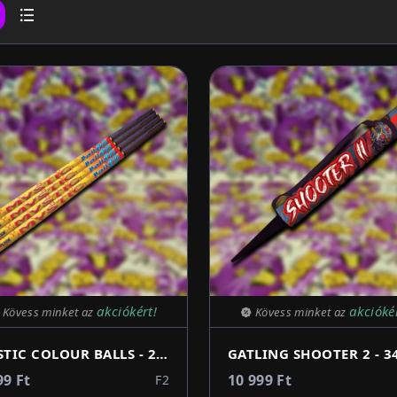
akciókért!
akcióké
Kövess minket az
Kövess minket az
MYSTIC COLOUR BALLS - 20 lövés 12mm
99 Ft
10 999 Ft
F2