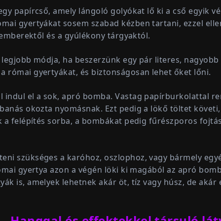
egy papírcső, amely lángoló golyókat lő ki a cső egyik v
ómai gyertyákat sosem szabad kézben tartani, ezzel ell
z emberektől és a gyúlékony tárgyaktól.
k legjobb módja, ha beszerzünk egy pár literes, nagyob
a római gyertyákat, és biztonságosan lehet őket lőni.
indul el a sok, apró bomba. Vastag papírburkolattal ren
banás okozta nyomásnak. Ezt pedig a lökő töltet követi, a
k a felépítés sorba, a bombákat pedig fűrészporos fojtá
eni szükséges a karóhoz, oszlophoz, vagy bármely egyéb
római gyertya azon a végén löki ki magából az apró bombá
ák is, amelyek lehetnek akár öt, tíz vagy húsz, de akár
– Hanggal és effektekkel társuló lá