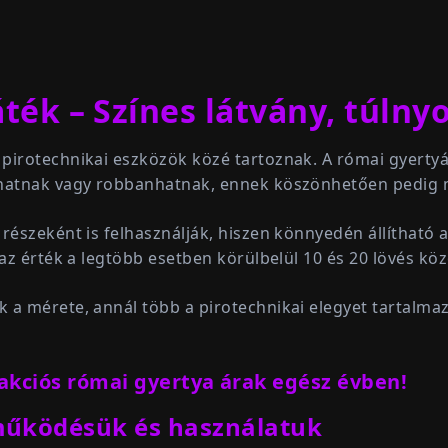
ték – Színes látvány, túln
 pirotechnikai eszközök közé tartoznak. A római gyerty
ghatnak vagy robbanhatnak, ennek köszönhetően pedig 
részeként is felhasználják, hiszen könnyedén állítható a
 az érték a legtöbb esetben körülbelül 10 és 20 lövés kö
 a mérete, annál több a pirotechnikai elegyet tartalmaz
akciós római gyertya árak egész évben!
működésük és használatuk