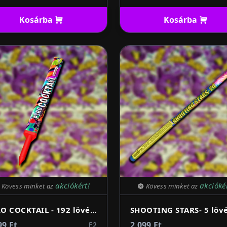
Kosárba
Kosárba
akciókért!
akcióké
Kövess minket az
Kövess minket az
PYRO COCKTAIL - 192 lövés 11mm római gyertya
99 Ft
2 099 Ft
F2