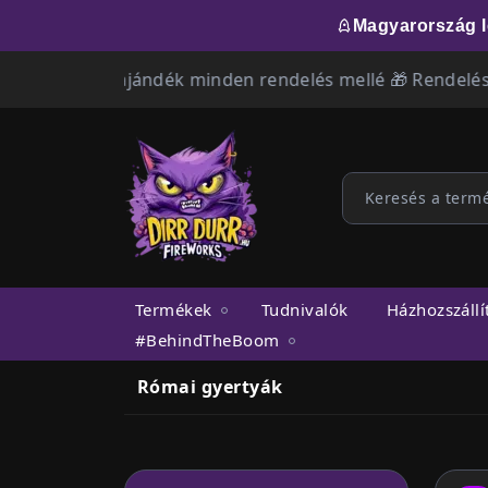
Magyarország l
tált ajándék minden rendelés mellé 🎁 Rendelésedet 1-2 
Termékek
Tudnivalók
Házhozszállí
#BehindTheBoom
Római gyertyák