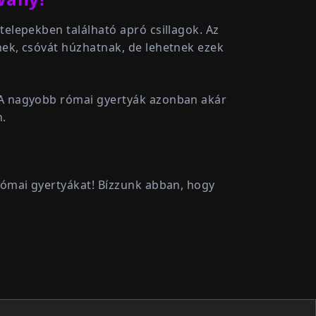
telepekben található apró csillagok. Az
nek, csóvát húzhatnak, de lehetnek ezek
. A nagyobb római gyertyák azonban akár
n.
 római gyertyákat! Bízzunk abban, hogy