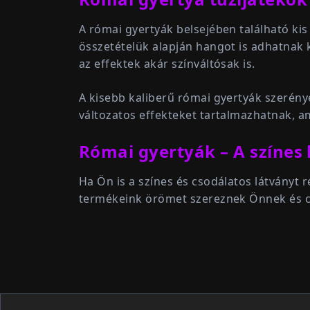
A római gyertyák belsejében található kis
összetételük alapján hangot is adhatnak 
az effektek akár színváltósak is.
A kisebb kaliberű római gyertyák szerén
változatos effekteket tartalmazhatnak, a
Római gyertyák – A színes
Ha Ön is a színes és csodálatos látványt
termékeink örömet szereznek Önnek és cs