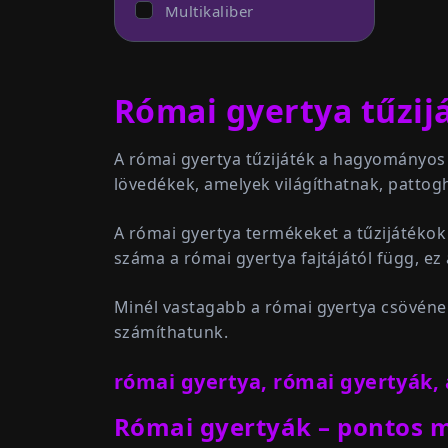
Multikaliber
Római gyertya tűzijá
A római gyertya tűzijáték a hagyományos
lövedékek, amelyek világíthatnak, patto
A római gyertya termékeket a tűzijátékok 
száma a római gyertya fajtájától függ, ez
Minél vastagabb a római gyertya csövének
számíthatunk.
római gyertya, római gyertyák, 
Római gyertyák – pontos 