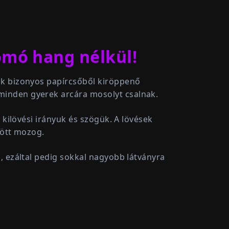
yomó hang nélkül!
ák bizonyos papírcsőből kiröppenő
minden gyerek arcára mosolyt csalnak.
 kilövési irányuk és szögük. A lövések
zött mozog.
, ezáltal pedig sokkal nagyobb látványra