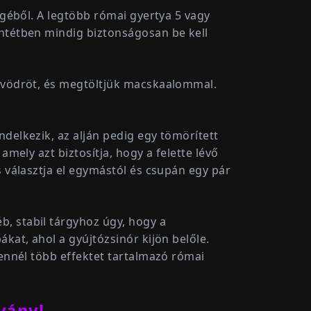
égéből. A legtöbb római gyertya 5 vagy
entétben mindig biztonságosan be kell
b vödröt, és megtöltjük macskaalommal.
delkezik, az alján pedig egy tömörített
mely azt biztosítja, hogy a felette lévő
s választja el egymástól és csupán egy pár
, stabil tárgyhoz úgy, hogy a
kat, ahol a gyújtózsinór kijön belőle.
 ennél több effektet tartalmazó római
tvány!