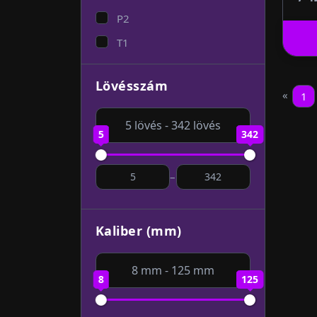
P2
T1
Lövésszám
«
1
Kiválasztott lövésszám tartomány
5
342
–
Minimum lövésszám
Maximum lövésszám
Kaliber (mm)
Kiválasztott kaliber tartomány
8
125