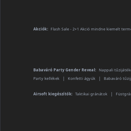
Akciók:
Flash Sale - 2+1 Akció mindne kiemelt term
Babaváró Party Gender Reveal:
Nappali tűzijáté
Party kellékek
Konfetti ágyúk
Babaváró tűzi
Airsoft kiegészítők:
Taktikai gránátok
Füstgrá