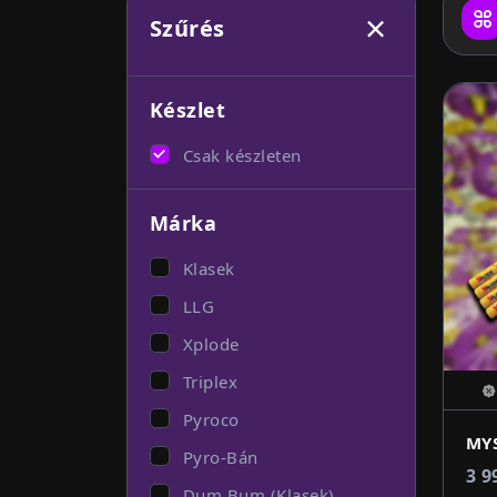
Szűrés
Készlet
Csak készleten
Márka
Klasek
LLG
Xplode
Triplex
Pyroco
Pyro-Bán
3 9
Dum Bum (Klasek)