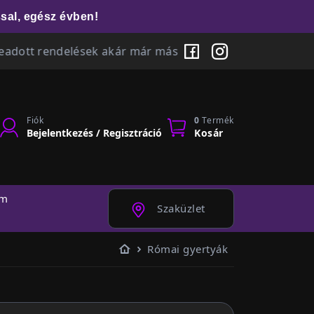
sal, egész évben!
rendelések akár már másnap megérkeznek 🚚 Személyes átv
Fiók
0
Termék
Bejelentkezés / Regisztráció
Kosár
am
Szaküzlet
Kezdőlap
Római gyertyák